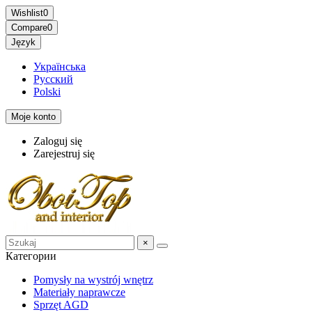
Wishlist
0
Compare
0
Język
Українська
Русский
Polski
Moje konto
Zaloguj się
Zarejestruj się
×
Категории
Pomysły na wystrój wnętrz
Materiały naprawcze
Sprzęt AGD