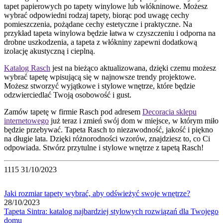
tapet papierowych po tapety winylowe lub włókninowe. Możesz
wybrać odpowiedni rodzaj tapety, biorąc pod uwagę cechy
pomieszczenia, pożądane cechy estetyczne i praktyczne. Na
przykład tapeta winylowa będzie łatwa w czyszczeniu i odporna na
drobne uszkodzenia, a tapeta z włókniny zapewni dodatkową
izolację akustyczną i cieplną.
Katalog Rasch
jest na bieżąco aktualizowana, dzięki czemu możesz
wybrać tapetę wpisującą się w najnowsze trendy projektowe.
Możesz stworzyć wyjątkowe i stylowe wnętrze, które będzie
odzwierciedlać Twoją osobowość i gust.
Zamów tapetę w firmie Rasch pod adresem
Decoracia sklepu
internetowego
już teraz i zmień swój dom w miejsce, w którym miło
będzie przebywać. Tapeta Rasch to niezawodność, jakość i piękno
na długie lata. Dzięki różnorodności wzorów, znajdziesz to, co Ci
odpowiada. Stwórz przytulne i stylowe wnętrze z tapetą Rasch!
1115
31/10/2023
Jaki rozmiar tapety wybrać, aby odświeżyć swoje wnętrze?
28/10/2023
Tapeta Sintra: katalog najbardziej stylowych rozwiązań dla Twojego
domu