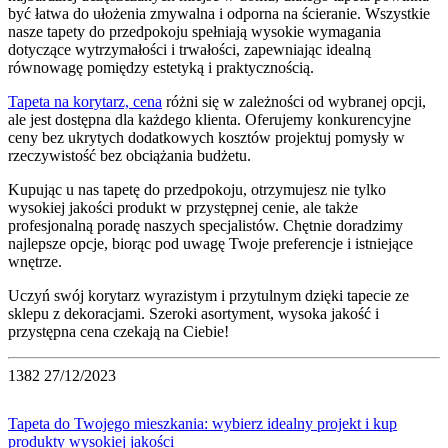
być łatwa do ułożenia zmywalna i odporna na ścieranie. Wszystkie
nasze tapety do przedpokoju spełniają wysokie wymagania
dotyczące wytrzymałości i trwałości, zapewniając idealną
równowagę pomiędzy estetyką i praktycznością.
Tapeta na korytarz, cena
różni się w zależności od wybranej opcji,
ale jest dostępna dla każdego klienta. Oferujemy konkurencyjne
ceny bez ukrytych dodatkowych kosztów projektuj pomysły w
rzeczywistość bez obciążania budżetu.
Kupując u nas tapetę do przedpokoju, otrzymujesz nie tylko
wysokiej jakości produkt w przystępnej cenie, ale także
profesjonalną poradę naszych specjalistów. Chętnie doradzimy
najlepsze opcje, biorąc pod uwagę Twoje preferencje i istniejące
wnętrze.
Uczyń swój korytarz wyrazistym i przytulnym dzięki tapecie ze
sklepu z dekoracjami. Szeroki asortyment, wysoka jakość i
przystępna cena czekają na Ciebie!
1382
27/12/2023
Tapeta do Twojego mieszkania: wybierz idealny projekt i kup
produkty wysokiej jakości