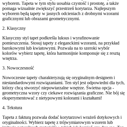
wyborem. Tapeta w tym stylu uosabia czystość i prostotę, a także
pomaga wizualnie zwiększyć przestrzeń korytarza. Najlepszym
wyborem będą tapety w jasnych odcieniach z drobnymi wzorami
graficznymi lub obrazami geometrycznymi.
2. Klasyczny
Klasyczny styl tapet podkreśla luksus i wyrafinowanie
pomieszczenia. Stosuj tapety z eleganckimi wzorami, na przykład
barokowymi lub kwiatowymi. Pozwala na to szeroki wybór
kolorów wybierz tapetę, która harmonijnie komponuje się z resztą
wnętrza.
3. Nowoczesność
Nowoczesne tapety charakteryzują się oryginalnym designem i
niestandardowymi rozwiązaniami. Ten styl jest odpowiedni dla tych,
którzy chcą stworzyć niepowtarzalne wnętrze. Świetna opcja -
geometryczna wzory czy ciekawe rozwiązania graficzne. Nie bój się
eksperymentować z nietypowymi kolorami i kształtami!
4. Tekstura
Tapeta z fakturą pozwala dodać korytarzowi wrażeń dotykowych i
oryginalności. Wybierz tapetę z trójwymiarowym wzorem lub