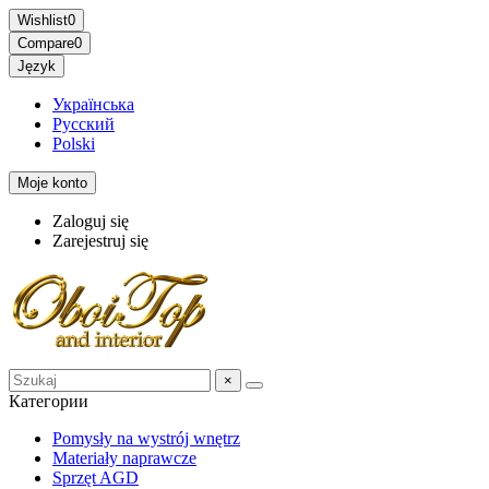
Wishlist
0
Compare
0
Język
Українська
Русский
Polski
Moje konto
Zaloguj się
Zarejestruj się
×
Категории
Pomysły na wystrój wnętrz
Materiały naprawcze
Sprzęt AGD