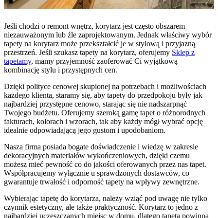
Jeśli chodzi o remont wnętrz, korytarz jest często obszarem
niezauważonym lub źle zaprojektowanym. Jednak właściwy wybór
tapety na korytarz może przekształcić je w stylową i przyjazną
przestrzeń. Jeśli szukasz tapety na korytarz, oferujemy
Sklep z
tapetamy
, mamy przyjemność zaoferować Ci wyjątkową
kombinację stylu i przystępnych cen.
Dzięki polityce cenowej skupionej na potrzebach i możliwościach
każdego klienta, staramy się, aby tapety do przedpokoju były jak
najbardziej przystępne cenowo, starając się nie nadszarpnąć
Twojego budżetu. Oferujemy szeroką gamę tapet o różnorodnych
fakturach, kolorach i wzorach, tak aby każdy mógł wybrać opcję
idealnie odpowiadającą jego gustom i upodobaniom.
Nasza firma posiada bogate doświadczenie i wiedzę w zakresie
dekoracyjnych materiałów wykończeniowych, dzięki czemu
możesz mieć pewność co do jakości oferowanych przez nas tapet.
Współpracujemy wyłącznie u sprawdzonych dostawców, co
gwarantuje trwałość i odporność tapety na wpływy zewnętrzne.
Wybierając tapetę do korytarza, należy wziąć pod uwagę nie tylko
czynnik estetyczny, ale także praktyczność. Korytarz to jedno z
najbardziej uczęszczanych miejsc w domu, dlatego tapeta powinna