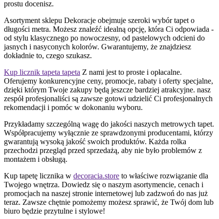
prostu docenisz.
Asortyment sklepu Dekoracje obejmuje szeroki wybór tapet o
długości metra. Możesz znaleźć idealną opcję, która Ci odpowiada -
od stylu klasycznego po nowoczesny, od pastelowych odcieni do
jasnych i nasyconych kolorów. Gwarantujemy, że znajdziesz
dokładnie to, czego szukasz.
Kup licznik tapeta tapeta
Z nami jest to proste i opłacalne.
Oferujemy konkurencyjne ceny, promocje, rabaty i oferty specjalne,
dzięki którym Twoje zakupy będą jeszcze bardziej atrakcyjne. nasz
zespół profesjonaliści są zawsze gotowi udzielić Ci profesjonalnych
rekomendacji i pomóc w dokonaniu wyboru.
Przykładamy szczególną wagę do jakości naszych metrowych tapet.
Współpracujemy wyłącznie ze sprawdzonymi producentami, którzy
gwarantują wysoką jakość swoich produktów. Każda rolka
przechodzi przegląd przed sprzedażą, aby nie było problemów z
montażem i obsługą.
Kup tapetę licznika w
decoracia.store
to właściwe rozwiązanie dla
Twojego wnętrza. Dowiedz się o naszym asortymencie, cenach i
promocjach na naszej stronie internetowej lub zadzwoń do nas już
teraz. Zawsze chętnie pomożemy możesz sprawić, że Twój dom lub
biuro będzie przytulne i stylowe!