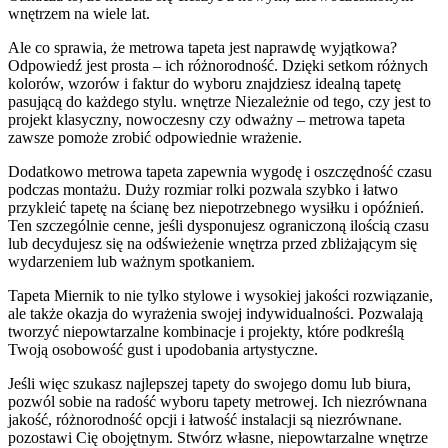
wnętrzem na wiele lat.
Ale co sprawia, że metrowa tapeta jest naprawdę wyjątkowa?
Odpowiedź jest prosta – ich różnorodność. Dzięki setkom różnych
kolorów, wzorów i faktur do wyboru znajdziesz idealną tapetę
pasującą do każdego stylu. wnętrze Niezależnie od tego, czy jest to
projekt klasyczny, nowoczesny czy odważny – metrowa tapeta
zawsze pomoże zrobić odpowiednie wrażenie.
Dodatkowo metrowa tapeta zapewnia wygodę i oszczędność czasu
podczas montażu. Duży rozmiar rolki pozwala szybko i łatwo
przykleić tapetę na ścianę bez niepotrzebnego wysiłku i opóźnień.
Ten szczególnie cenne, jeśli dysponujesz ograniczoną ilością czasu
lub decydujesz się na odświeżenie wnętrza przed zbliżającym się
wydarzeniem lub ważnym spotkaniem.
Tapeta Miernik to nie tylko stylowe i wysokiej jakości rozwiązanie,
ale także okazja do wyrażenia swojej indywidualności. Pozwalają
tworzyć niepowtarzalne kombinacje i projekty, które podkreślą
Twoją osobowość gust i upodobania artystyczne.
Jeśli więc szukasz najlepszej tapety do swojego domu lub biura,
pozwól sobie na radość wyboru tapety metrowej. Ich niezrównana
jakość, różnorodność opcji i łatwość instalacji są niezrównane.
pozostawi Cię obojętnym. Stwórz własne, niepowtarzalne wnętrze