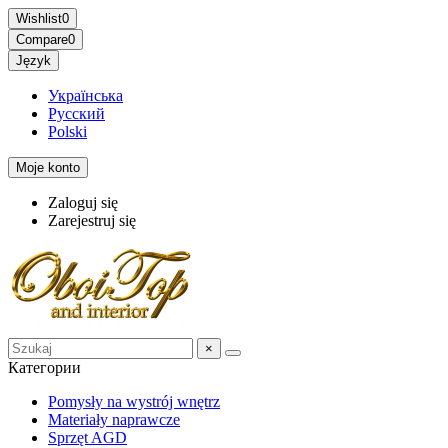
Wishlist
0
Compare
0
Język
Українська
Русский
Polski
Moje konto
Zaloguj się
Zarejestruj się
×
Категории
Pomysły na wystrój wnętrz
Materiały naprawcze
Sprzęt AGD