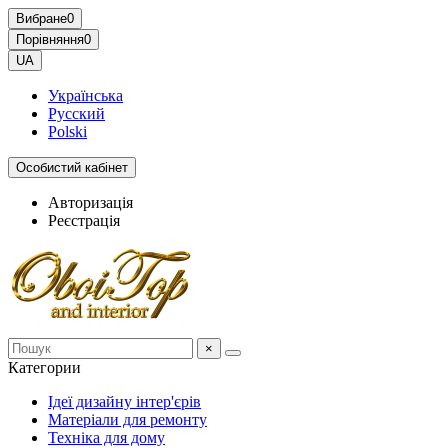
Вибране
0
Порівняння
0
UA
Українська
Русский
Polski
Особистий кабінет
Авторизація
Реєстрація
×
Категории
Ідеї дизайну інтер'єрів
Матеріали для ремонту
Техніка для дому