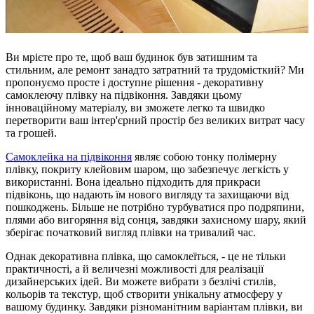
Ви мрієте про те, щоб ваш будинок був затишним та
стильним, але ремонт занадто затратний та трудомісткий? Ми
пропонуємо просте і доступне рішення - декоративну
самоклеючу плівку на підвіконня. Завдяки цьому
інноваційному матеріалу, ви зможете легко та швидко
перетворити ваш інтер'єрний простір без великих витрат часу
та грошей.
Самоклейка на підвіконня
являє собою тонку полімерну
плівку, покриту клейовим шаром, що забезпечує легкість у
використанні. Вона ідеально підходить для прикраси
підвіконь, що надають їм нового вигляду та захищаючи від
пошкоджень. Більше не потрібно турбуватися про подряпини,
плями або вигоряння від сонця, завдяки захисному шару, який
зберігає початковий вигляд плівки на тривалий час.
Однак декоративна плівка, що самоклеїться, - це не тільки
практичності, а й величезні можливості для реалізації
дизайнерських ідей. Ви можете вибрати з безлічі стилів,
кольорів та текстур, щоб створити унікальну атмосферу у
вашому будинку. Завдяки різноманітним варіантам плівки, ви