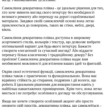
Самокління декоративна плівка - це ідеальне рішення для тих,
хто хоче змінити вигляд свого інтер'єру без необхідності
великого ремонту або переходу на дорогі оздоблювальні
матеріали. Завдяки своїй самоклеючій основі вона легко
приклеюється до поверхонь, таких як стіни, меблі, двері,
вікна.
Самокління декоративна плівка доступна в широкому
асортименті стилів, кольорів і текстур, що дозволяє вибрати
оптимальний варіант для будь-якого інтер'єру. Бажаєте
створити елегантний та сучасний вигляд? Або віддаєте
перевагу більш класичному і традиційному декору? Без
проблем! Самоклеюча декоративна плівка надає вам
необмежені можливості для втілення ваших ідей та фантазій.
Окрім своєї естетичної функції, самоклеюча декоративна
плівка також є практичною та функціональною. Вона має
відмінну стійкість до стирання, подряпин і дії вологи, що
робить її ідеальним рішенням для використання навіть у
найбільш навантажених приміщеннях. Крім того, вона легко
миється і не потребує особливого догляду чи обслуговування.
Якщо ви хочете створити особливий акцент або просто
оновити свій простір, декоративна плівка, що самоклеїться –