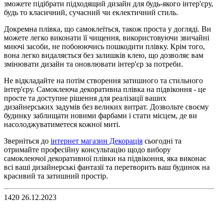
зможете підібрати підходящий дизайн для будь-якого інтер'єру,
будь то класичний, сучасний чи еклектичний стиль.
Докремна плівка, що самоклеїться, також проста у догляді. Ви
можете легко виконати її чищення, використовуючи звичайні
миючі засоби, не побоюючись пошкодити плівку. Крім того,
вона легко видаляється без залишків клею, що дозволяє вам
змінювати дизайн та оновлювати інтер'єр за потреби.
Не відкладайте на потім створення затишного та стильного
інтер'єру. Самоклеюча декоративна плівка на підвіконня - це
просте та доступне рішення для реалізації ваших
дизайнерських задумів без великих витрат. Дозвольте своєму
будинку заблищати новими фарбами і стати місцем, де ви
насолоджуватиметеся кожної миті.
Зверніться до
інтернет магазин Декорація
сьогодні та
отримайте професійну консультацію щодо вибору
самоклеючої декоративної плівки на підвіконня, яка виконає
всі ваші дизайнерські фантазії та перетворить ваш будинок на
красивий та затишний простір.
1420
26.12.2023