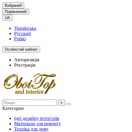
Вибране
0
Порівняння
0
UA
Українська
Русский
Polski
Особистий кабінет
Авторизація
Реєстрація
×
Категории
Ідеї дизайну інтер'єрів
Матеріали для ремонту
Техніка для дому