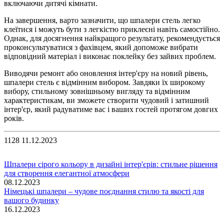
включаючи дитячі кімнати.
На завершення, варто зазначити, що шпалери стель легко
клеїтися і можуть бути з легкістю приклеєні навіть самостійно.
Однак, для досягнення найкращого результату, рекомендується
проконсультуватися з фахівцем, який допоможе вибрати
відповідний матеріал і виконає поклейку без зайвих проблем.
Виводячи ремонт або оновлення інтер'єру на новий рівень,
шпалери стель є відмінним вибором. Завдяки їх широкому
вибору, стильному зовнішньому вигляду та відмінним
характеристикам, ви зможете створити чудовий і затишний
інтер'єр, який радуватиме вас і ваших гостей протягом довгих
років.
1128
11.12.2023
Шпалери сірого кольору в дизайні інтер'єрів: стильне рішення
для створення елегантної атмосфери
08.12.2023
Німецькі шпалери – чудове поєднання стилю та якості для
вашого будинку
16.12.2023