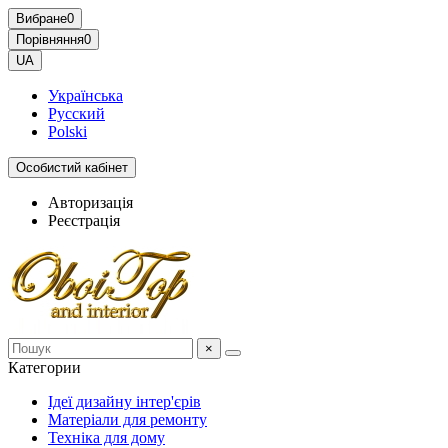
Вибране
0
Порівняння
0
UA
Українська
Русский
Polski
Особистий кабінет
Авторизація
Реєстрація
×
Категории
Ідеї дизайну інтер'єрів
Матеріали для ремонту
Техніка для дому