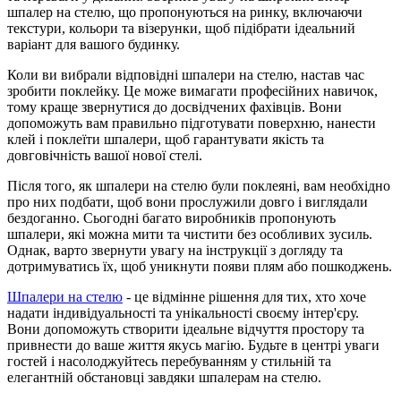
шпалер на стелю, що пропонуються на ринку, включаючи
текстури, кольори та візерунки, щоб підібрати ідеальний
варіант для вашого будинку.
Коли ви вибрали відповідні шпалери на стелю, настав час
зробити поклейку. Це може вимагати професійних навичок,
тому краще звернутися до досвідчених фахівців. Вони
допоможуть вам правильно підготувати поверхню, нанести
клей і поклеїти шпалери, щоб гарантувати якість та
довговічність вашої нової стелі.
Після того, як шпалери на стелю були поклеяні, вам необхідно
про них подбати, щоб вони прослужили довго і виглядали
бездоганно. Сьогодні багато виробників пропонують
шпалери, які можна мити та чистити без особливих зусиль.
Однак, варто звернути увагу на інструкції з догляду та
дотримуватись їх, щоб уникнути появи плям або пошкоджень.
Шпалери на стелю
- це відмінне рішення для тих, хто хоче
надати індивідуальності та унікальності своєму інтер'єру.
Вони допоможуть створити ідеальне відчуття простору та
привнести до ваше життя якусь магію. Будьте в центрі уваги
гостей і насолоджуйтесь перебуванням у стильній та
елегантній обстановці завдяки шпалерам на стелю.