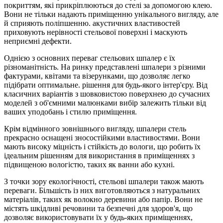
покриттям, які прикріплюються до стелі за допомогою клею.
Вони не тільки надають приміщенню унікального вигляду, але
й сприяють поліпшенню. акустичних властивостей
приховують нерівності стельової поверхні і маскують
неприємні дефекти.
Однією з основних переваг стельових шпалер є їх
різноманітність. На ринку представлені шпалери з різними
фактурами, квітами та візерунками, що дозволяє легко
підібрати оптимальне. рішення для будь-якого інтер'єру. Від
класичних варіантів з шовковистою поверхнею до сучасних
моделей з об'ємними малюнками вибір залежить тільки від
ваших уподобань і стилю приміщення.
Крім відмінного зовнішнього вигляду, шпалери стель
прекрасно оснащені зносостійкими властивостями. Вони
мають високу міцність і стійкість до вологи, що робить їх
ідеальним рішенням для використання в приміщеннях з
підвищеною вологістю, таких як ванни або кухні.
З точки зору екологічності, стельові шпалери також мають
переваги. Більшість із них виготовляються з натуральних
матеріалів, таких як волокно деревини або папір. Вони не
містять шкідливі речовини та безпечні для здоров'я, що
дозволяє використовувати їх у будь-яких приміщеннях,